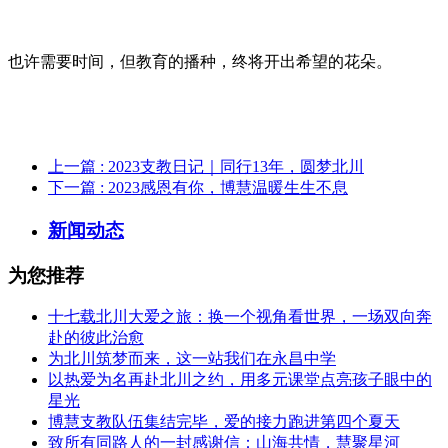
也许需要时间，但教育的播种，终将开出希望的花朵。
上一篇
: 2023支教日记｜同行13年，圆梦北川
下一篇
: 2023感恩有你，博慧温暖生生不息
新闻动态
为您推荐
十七载北川大爱之旅：换一个视角看世界，一场双向奔
赴的彼此治愈
为北川筑梦而来，这一站我们在永昌中学
以热爱为名再赴北川之约，用多元课堂点亮孩子眼中的
星光
博慧支教队伍集结完毕，爱的接力跑进第四个夏天
致所有同路人的一封感谢信：山海共情，慧聚星河