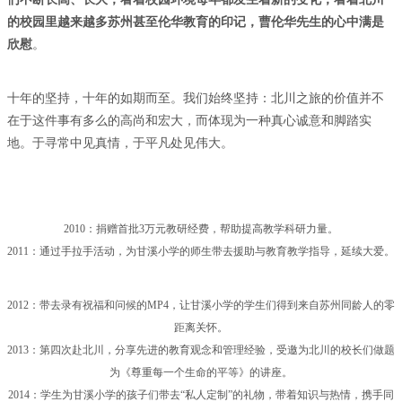
的校园里越来越多苏州甚至伦华教育的印记，曹伦华先生的心中满是
欣慰
。
十年的坚持，十年的如期而至。我们始终坚持：北川之旅的价值并不
在于这件事有多么的高尚和宏大，而体现为一种真心诚意和脚踏实
地。于寻常中见真情，于平凡处见伟大。
2010：捐赠首批3万元教研经费，帮助提高教学科研力量。
2011：通过手拉手活动，为甘溪小学的师生带去援助与教育教学指导，延续大爱。
2012：带去录有祝福和问候的MP4，让甘溪小学的学生们得到来自苏州同龄人的零
距离关怀。
2013：第四次赴北川，分享先进的教育观念和管理经验，受邀为北川的校长们做题
为《尊重每一个生命的平等》的讲座。
2014：学生为甘溪小学的孩子们带去“私人定制”的礼物，带着知识与热情，携手同