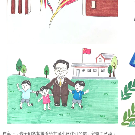
在车上，孩子们紧紧攥着给甘溪小伙伴们的信，兴奋而激动：