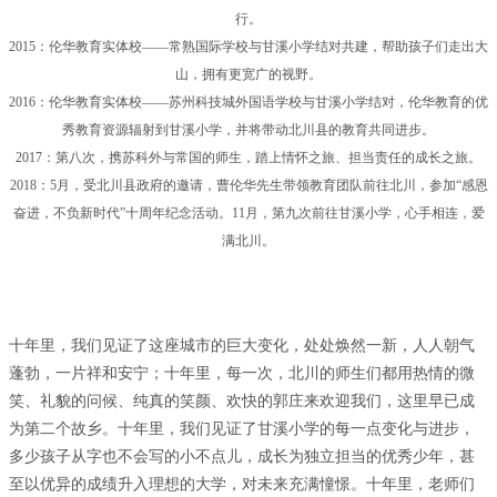
行。
2015：伦华教育实体校——常熟国际学校与甘溪小学结对共建，帮助孩子们走出大
山，拥有更宽广的视野。
2016：伦华教育实体校——苏州科技城外国语学校与甘溪小学结对，伦华教育的优
秀教育资源辐射到甘溪小学，并将带动北川县的教育共同进步。
2017：第八次，携苏科外与常国的师生，踏上情怀之旅、担当责任的成长之旅。
2018：5月，受北川县政府的邀请，曹伦华先生带领教育团队前往北川，参加“感恩
奋进，不负新时代”十周年纪念活动。11月，第九次前往甘溪小学，心手相连，爱
满北川。
十年里，我们见证了这座城市的巨大变化，处处焕然一新，人人朝气
蓬勃，一片祥和安宁；十年里，每一次，北川的师生们都用热情的微
笑、礼貌的问候、纯真的笑颜、欢快的郭庄来欢迎我们，这里早已成
为第二个故乡。十年里，我们见证了甘溪小学的每一点变化与进步，
多少孩子从字也不会写的小不点儿，成长为独立担当的优秀少年，甚
至以优异的成绩升入理想的大学，对未来充满憧憬。十年里，老师们