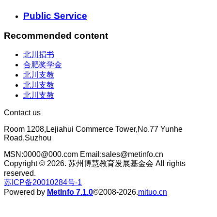
Public Service
Recommended content
北川捐书
合肥奖学金
北川支教
北川支教
北川支教
Contact us
Room 1208,Lejiahui Commerce Tower,No.77 Yunhe
Road,Suzhou
MSN:0000@000.com Email:sales@metinfo.cn
Copyright © 2026. 苏州博慧教育发展基金会 All rights
reserved.
苏ICP备20010284号-1
Powered by
MetInfo 7.1.0
©2008-2026.
mituo.cn