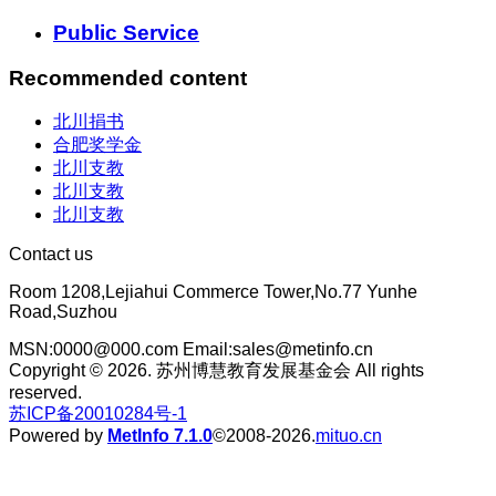
Public Service
Recommended content
北川捐书
合肥奖学金
北川支教
北川支教
北川支教
Contact us
Room 1208,Lejiahui Commerce Tower,No.77 Yunhe
Road,Suzhou
MSN:0000@000.com Email:sales@metinfo.cn
Copyright © 2026. 苏州博慧教育发展基金会 All rights
reserved.
苏ICP备20010284号-1
Powered by
MetInfo 7.1.0
©2008-2026.
mituo.cn